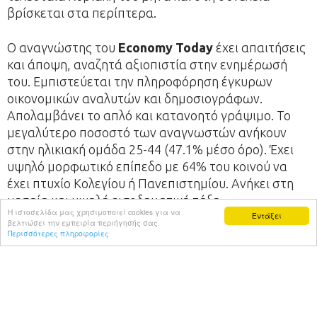
βρίσκεται στα περίπτερα.
Ο αναγνώστης του
Economy Today
έχει απαιτήσεις
και άποψη, αναζητά αξιοπιστία στην ενημέρωσή
του. Εμπιστεύεται την πληροφόρηση έγκυρων
οικονομικών αναλυτών και δημοσιογράφων.
Απολαμβάνει το απλό και κατανοητό γράψιμο. Το
μεγαλύτερο ποσοστό των αναγνωστών ανήκουν
στην ηλικιακή ομάδα 25-44 (47.1% μέσο όρο). Έχει
υψηλό μορφωτικό επίπεδο με 64% του κοινού να
έχει πτυχίο Κολεγίου ή Πανεπιστημίου. Ανήκει στη
μεσαία και υψηλή εισοδηματική τάξη.
Η ιστοσελίδα μας χρησιμοποιεί cookies για να
Εντάξει
βελτιώσει την εμπειρία περιήγησής σας.
Το
Περισσότερες πληροφορίες
Economy Today
είναι το περιοδικό για τις
επιχειρήσεις και την οικονομία με τη μεγαλύτερη
κυκλοφορία στην Κύπρο!