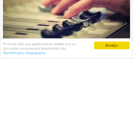
Η ιστοσελίδα μας χρησιμοποιεί cookies για να
Εντάξει
βελτιώσει την εμπειρία περιήγησής σας.
The leading group in Radio too, Dias Group, with
Περισσότερες πληροφορίες
Radio Proto is able to reach out to all radio
listeners and stay at the top of ratings of Cyprus
radio for more than 25 years.
περισσότερα
ΕΝΤΥΠΑ