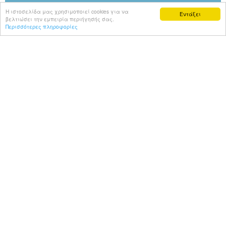
Η ιστοσελίδα μας χρησιμοποιεί cookies για να
Εντάξει
βελτιώσει την εμπειρία περιήγησής σας.
Περισσότερες πληροφορίες
Το Economy Today, συνώνυμο με την
ενημέρωση για την οικονομία και τις
επιχειρήσεις, και με 360 μοίρες επικοινωνία
μέσω του μεγαλύτερου Media Group της
Κύπρου, του Συγκροτήματος Δίας και
Τηλεόρασης Σίγμα. Economy Today, το...
προβολή